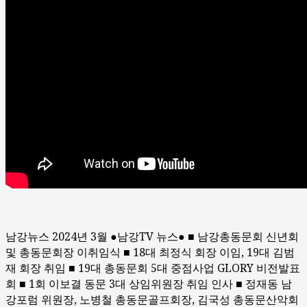
남강뉴스 2024년 3월 ●남강TV 뉴스● ■ 남강총동문회 신년회
및 총동문회장 이취임식 ■ 18대 최정식 회장 이임, 19대 김범
재 회장 취임 ■ 19대 총동문회 5대 중점사업 GLORY 비전발표
회 ■ 1회 이보결 동문 3대 상임위원장 취임 인사 ■ 정재동 남
강포럼 위원장, 노병철 총동문골프회장, 김국성 총동문산악회