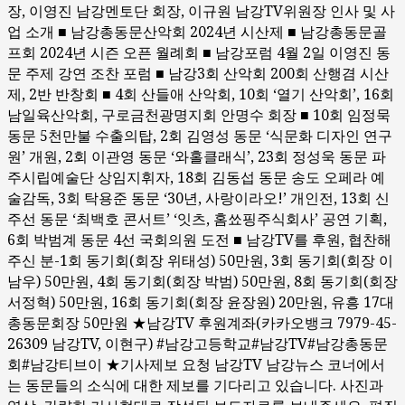
장, 이영진 남강멘토단 회장, 이규원 남강TV위원장 인사 및 사
업 소개 ■ 남강총동문산악회 2024년 시산제 ■ 남강총동문골
프회 2024년 시즌 오픈 월례회 ■ 남강포럼 4월 2일 이영진 동
문 주제 강연 조찬 포럼 ■ 남강3회 산악회 200회 산행겸 시산
제, 2반 반창회 ■ 4회 산들애 산악회, 10회 ‘열기 산악회’, 16회
남일육산악회, 구로금천광명지회 안명수 회장 ■ 10회 임정묵
동문 5천만불 수출의탑, 2회 김영성 동문 ‘식문화 디자인 연구
원’ 개원, 2회 이관영 동문 ‘와홀클래식’, 23회 정성욱 동문 파
주시립예술단 상임지휘자, 18회 김동섭 동문 송도 오페라 예
술감독, 3회 탁용준 동문 ‘30년, 사랑이라오!’ 개인전, 13회 신
주선 동문 ‘최백호 콘서트’ ‘잇츠, 홈쑈핑주식회사’ 공연 기획,
6회 박범계 동문 4선 국회의원 도전 ■ 남강TV를 후원, 협찬해
주신 분-1회 동기회(회장 위태성) 50만원, 3회 동기회(회장 이
남우) 50만원, 4회 동기회(회장 박범) 50만원, 8회 동기회(회장
서정혁) 50만원, 16회 동기회(회장 윤장원) 20만원, 유흥 17대
총동문회장 50만원 ★남강TV 후원계좌(카카오뱅크 7979-45-
26309 남강TV, 이현구) #남강고등학교#남강TV#남강총동문
회#남강티브이 ★기사제보 요청 남강TV 남강뉴스 코너에서
는 동문들의 소식에 대한 제보를 기다리고 있습니다. 사진과