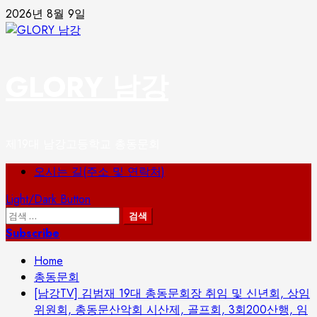
Skip
2026년 8월 9일
to
content
GLORY 남강
제19대 남강고등학교 총동문회
Primary
오시는 길(주소 및 연락처)
Menu
Light/Dark Button
검
색:
Subscribe
Home
총동문회
[남강TV] 김범재 19대 총동문회장 취임 및 신년회, 상임
위원회, 총동문산악회 시산제, 골프회, 3회200산행, 임